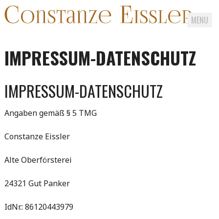
MENU
Skip
to
IMPRESSUM-DATENSCHUTZ
content
IMPRESSUM-DATENSCHUTZ
Angaben gemäß § 5 TMG
Constanze Eissler
Alte Oberförsterei
24321 Gut Panker
IdNr.: 86120443979