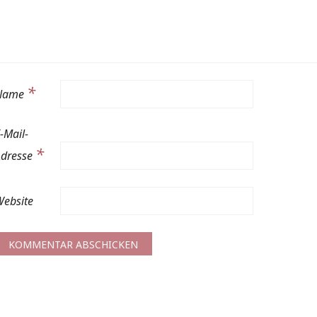
*
Name
-Mail-
*
Adresse
ebsite