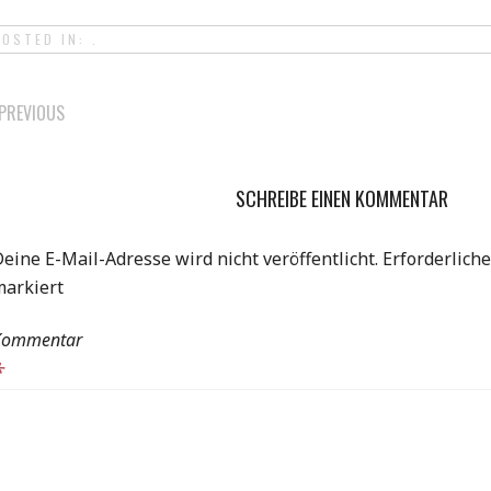
POSTED IN: .
POST
PREVIOUS
NAVIGATION
SCHREIBE EINEN KOMMENTAR
eine E-Mail-Adresse wird nicht veröffentlicht.
Erforderliche
markiert
Kommentar
*